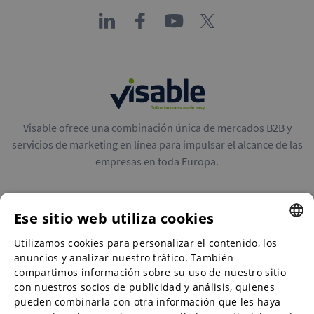
Visable ofrece una combinación única de mercados B2B y
servicios de marketing en línea para impulsar el alcance de las
empresas en toda Europa.
Ese sitio web utiliza cookies
Utilizamos cookies para personalizar el contenido, los
ENGLISH
Mercados B2B
anuncios y analizar nuestro tráfico. También
ENGLISH
compartimos información sobre su uso de nuestro sitio
con nuestros socios de publicidad y análisis, quienes
GERMAN
pueden combinarla con otra información que les haya
Servicios de marketing en línea