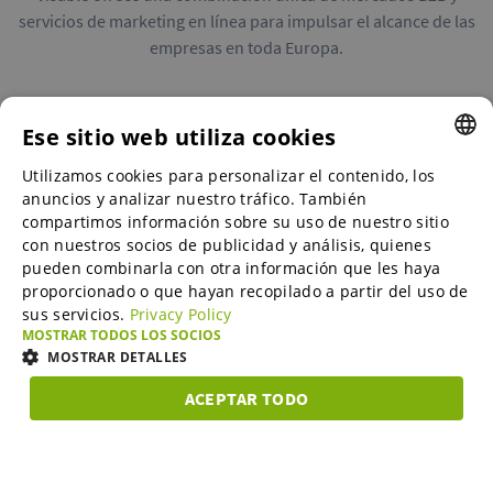
servicios de marketing en línea para impulsar el alcance de las
empresas en toda Europa.
Ese sitio web utiliza cookies
Utilizamos cookies para personalizar el contenido, los
ENGLISH
Mercados B2B
anuncios y analizar nuestro tráfico. También
ENGLISH
compartimos información sobre su uso de nuestro sitio
con nuestros socios de publicidad y análisis, quienes
GERMAN
pueden combinarla con otra información que les haya
Servicios de marketing en línea
proporcionado o que hayan recopilado a partir del uso de
SPANISH
sus servicios.
Privacy Policy
FRENCH
MOSTRAR TODOS LOS SOCIOS
SME-Spotlight
MOSTRAR DETALLES
ITALIAN
ACEPTAR TODO
DUTCH
Carrera profesional
COOKIES
COOKIES DE
COOKIES DE
COOK
ESTRICTAMENTE
RENDIMIENTO
PREFERENCIAS
FUNC
NECESARIAS
DANISH
ESTONIAN
Quiénes somos
Cookies estrictamente necesarias
Cookies de rendimiento