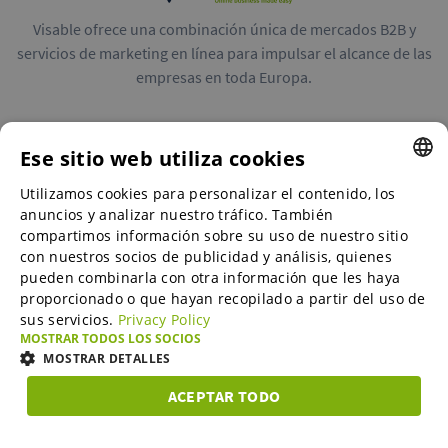
Visable ofrece una combinación única de mercados B2B y
servicios de marketing en línea para impulsar el alcance de las
empresas en toda Europa.
Ese sitio web utiliza cookies
Utilizamos cookies para personalizar el contenido, los
ENGLISH
Mercados B2B
anuncios y analizar nuestro tráfico. También
ENGLISH
compartimos información sobre su uso de nuestro sitio
con nuestros socios de publicidad y análisis, quienes
GERMAN
pueden combinarla con otra información que les haya
Servicios de marketing en línea
proporcionado o que hayan recopilado a partir del uso de
SPANISH
sus servicios.
Privacy Policy
FRENCH
MOSTRAR TODOS LOS SOCIOS
SME-Spotlight
MOSTRAR DETALLES
ITALIAN
ACEPTAR TODO
DUTCH
Carrera profesional
COOKIES
COOKIES DE
COOKIES DE
COOK
ESTRICTAMENTE
RENDIMIENTO
PREFERENCIAS
FUNC
NECESARIAS
DANISH