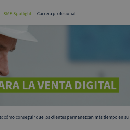
2B para el
El mercado B2B líder en Alemania.
SME-Spotlight
Carrera profesional
1x1 B2B
Lo que nos hace únicos
Casos de éxito
Bolsa de trabajo
Libros blancos
ing en línea
 Google
clientes potenciales en
g.
ARA LA VENTA DIGITAL
e: cómo conseguir que los clientes permanezcan más tiempo en su 