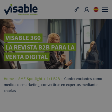
VISABLE 360
LA REVISTA B2B PARA LA
VENTA DIGITAL
Home
SME-Spotlight
1x1 B2B
Conferenciantes como
medida de marketing: convertirse en expertos mediante
charlas