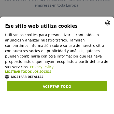
empresas en toda Europa.
Ese sitio web utiliza cookies
Utilizamos cookies para personalizar el contenido, los
ENGLISH
Mercados B2B
anuncios y analizar nuestro tráfico. También
ENGLISH
compartimos información sobre su uso de nuestro sitio
con nuestros socios de publicidad y análisis, quienes
GERMAN
pueden combinarla con otra información que les haya
Servicios de marketing en línea
proporcionado o que hayan recopilado a partir del uso de
SPANISH
sus servicios.
Privacy Policy
FRENCH
MOSTRAR TODOS LOS SOCIOS
SME-Spotlight
MOSTRAR DETALLES
ITALIAN
ACEPTAR TODO
DUTCH
Carrera profesional
COOKIES
COOKIES DE
COOKIES DE
COOK
ESTRICTAMENTE
RENDIMIENTO
PREFERENCIAS
FUNC
NECESARIAS
DANISH
ESTONIAN
Quiénes somos
Cookies estrictamente necesarias
Cookies de rendimiento
LITHUANIAN