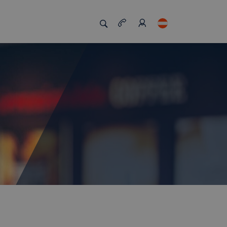
zigartig macht
Job Board