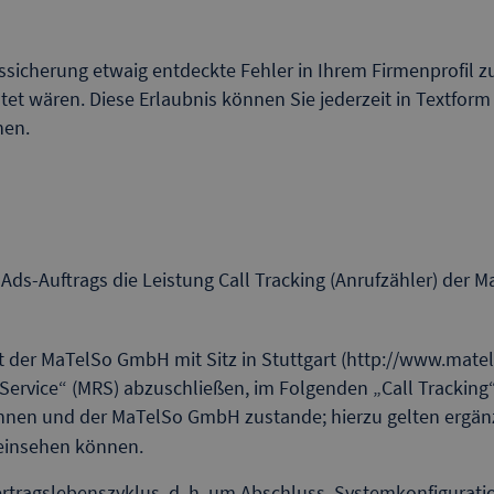
ssicherung etwaig entdeckte Fehler in Ihrem Firmenprofil zu
htet wären. Diese Erlaubnis können Sie jederzeit in Textfo
hen.
Ads-Auftrags die Leistung Call Tracking (Anrufzähler) der 
 der MaTelSo GmbH mit Sitz in Stuttgart (http://www.matels
ervice“ (MRS) abzuschließen, im Folgenden „Call Tracking“ 
hnen und der MaTelSo GmbH zustande; hierzu gelten ergän
insehen können.
tragslebenszyklus, d. h. um Abschluss, Systemkonfigurati