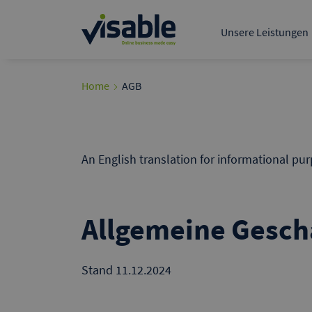
Der führende B2B-Mark
deutschsprachigen R
Unsere Leistungen
Tech & Product
Data & BI
Visable Media Serv
Home
AGB
Google A
Präsentieren 
Kunden bei G
An English translation for informational pu
Allgemeine Gesch
Stand 11.12.2024