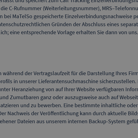
 erfasst und speichert zum Call Tracking Einzelverbindungs
, die C-Rufnummer (Weiterleitungsnummer), MRS–Telefonn
en bei MaTelSo gespeicherte Einzelverbindungsnachweise pe
 datenschutzrechtlichen Gründen der Abschluss eines separat
lich; eine entsprechende Vorlage erhalten Sie dann von uns
n während der Vertragslaufzeit für die Darstellung Ihres Fir
nprofils in unserer Lieferantensuchmaschine sicherzustelle
fil unter Heranziehung von auf Ihrer Website verfügbaren In
nd Zumutbaren ganz oder auszugsweise auch auf Webseiten
tzieren und zu bewerben. Eine bestimmte inhaltliche oder 
. Der Nachweis der Veröffentlichung kann durch aktuelle Bi
rsehener Dateien aus unserem internen Backup-System gefü