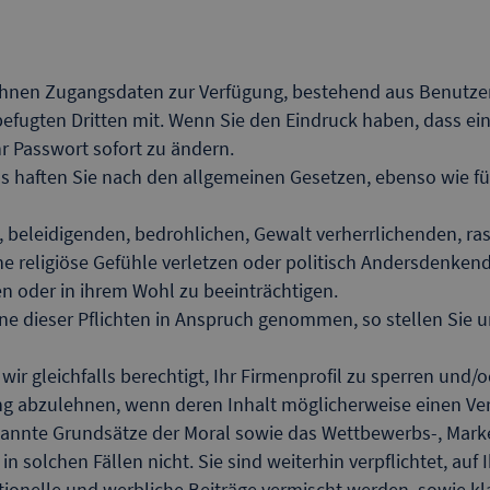
Ihnen Zugangsdaten zur Verfügung, bestehend aus Benutzer
befugten Dritten mit. Wenn Sie den Eindruck haben, dass ei
hr Passwort sofort zu ändern.
ls haften Sie nach den allgemeinen Gesetzen, ebenso wie für 
n, beleidigenden, bedrohlichen, Gewalt verherrlichenden, ras
he religiöse Gefühle verletzen oder politisch Andersdenken
en oder in ihrem Wohl zu beeinträchtigen.
e dieser Pflichten in Anspruch genommen, so stellen Sie un
wir gleichfalls berechtigt, Ihr Firmenprofil zu sperren und/o
ng abzulehnen, wenn deren Inhalt möglicherweise einen Ve
rkannte Grundsätze der Moral sowie das Wettbewerbs-, Marke
 in solchen Fällen nicht. Sie sind weiterhin verpflichtet, a
ionelle und werbliche Beiträge vermischt werden, sowie kla