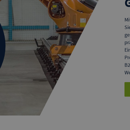
Mi
Si
ge
pr
Ei
Pr
B2
We