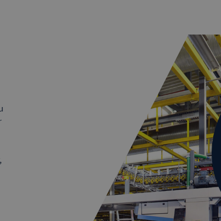
u
r
,