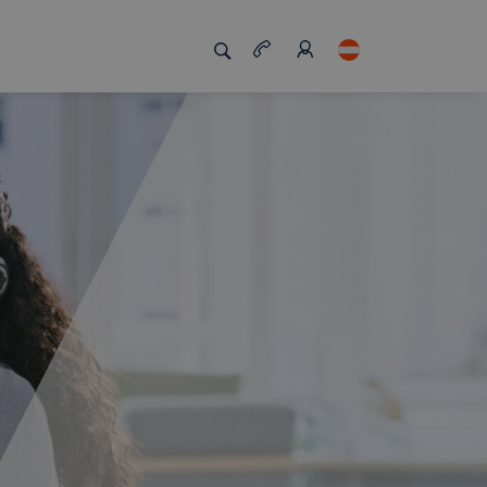
zigartig macht
Job Board