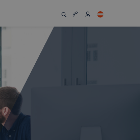
zigartig macht
Job Board