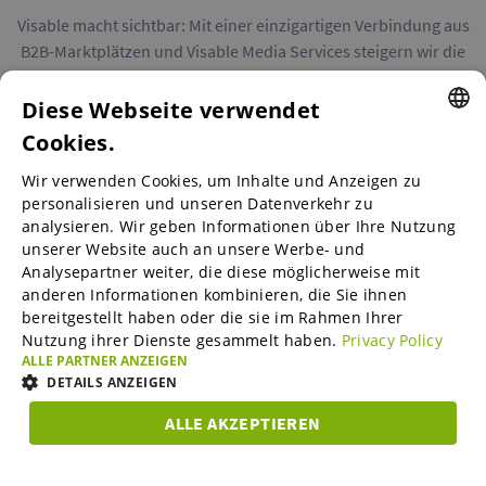
Visable macht sichtbar: Mit einer einzigartigen Verbindung aus
B2B-Marktplätzen und Visable Media Services steigern wir die
Reichweite von Unternehmen in Europa.
Diese Webseite verwendet
Cookies.
ENGLISH
Wir verwenden Cookies, um Inhalte und Anzeigen zu
ENGLISH
personalisieren und unseren Datenverkehr zu
B2B-Marktplätze
analysieren. Wir geben Informationen über Ihre Nutzung
GERMAN
unserer Website auch an unsere Werbe- und
SPANISH
Analysepartner weiter, die diese möglicherweise mit
anderen Informationen kombinieren, die Sie ihnen
Visable Media Services
FRENCH
bereitgestellt haben oder die sie im Rahmen Ihrer
Nutzung ihrer Dienste gesammelt haben.
Privacy Policy
ITALIAN
ALLE PARTNER ANZEIGEN
Mittelstands-Monitor
DUTCH
DETAILS ANZEIGEN
DANISH
ALLE AKZEPTIEREN
Karriere
UNBEDINGT
ESTONIAN
PERFORMANCE
TARGETING
FUNKTIO
ERFORDERLICH
LITHUANIAN