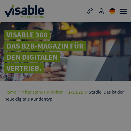
VISABLE 360
DAS B2B-MAGAZIN FÜR
DEN DIGITALEN
VERTRIEB.
Home
Mittelstands-Monitor
1x1 B2B
Studie: Das ist der
neue digitale Kundentyp