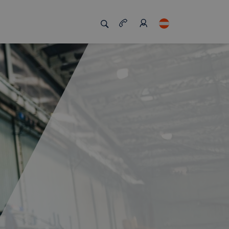
zigartig macht
Job Board