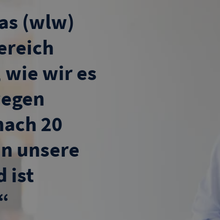
was (wlw)
ereich
 wie wir es
wegen
nach 20
nn unsere
 ist
“