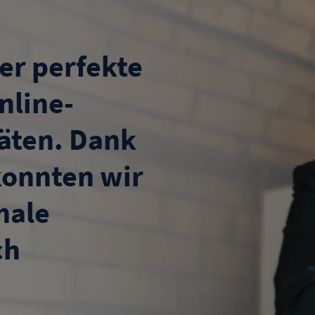
er perfekte
nline-
äten. Dank
konnten wir
nale
ch