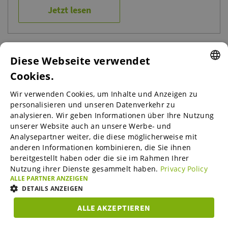
Jetzt lesen
Diese Webseite verwendet
Cookies.
ENGLISH
Wir verwenden Cookies, um Inhalte und Anzeigen zu
ENGLISH
personalisieren und unseren Datenverkehr zu
analysieren. Wir geben Informationen über Ihre Nutzung
GERMAN
unserer Website auch an unsere Werbe- und
SPANISH
Analysepartner weiter, die diese möglicherweise mit
anderen Informationen kombinieren, die Sie ihnen
FRENCH
bereitgestellt haben oder die sie im Rahmen Ihrer
Nutzung ihrer Dienste gesammelt haben.
Privacy Policy
ITALIAN
ALLE PARTNER ANZEIGEN
DUTCH
DETAILS ANZEIGEN
Interviews
DANISH
„Unser Pfandsystem wird mittlerweile in 50
ALLE AKZEPTIEREN
Ländern umgesetzt“
UNBEDINGT
ESTONIAN
PERFORMANCE
TARGETING
FUNKTIO
ERFORDERLICH