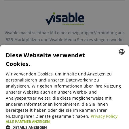
Visable macht sichtbar: Mit einer einzigartigen Verbindung aus
B2B-Marktplätzen und Visable Media Services steigern wir die
Reichweite von Unternehmen in Europa.
Diese Webseite verwendet
Cookies.
ENGLISH
Wir verwenden Cookies, um Inhalte und Anzeigen zu
ENGLISH
personalisieren und unseren Datenverkehr zu
B2B-Marktplätze
analysieren. Wir geben Informationen über Ihre Nutzung
GERMAN
unserer Website auch an unsere Werbe- und
SPANISH
Analysepartner weiter, die diese möglicherweise mit
anderen Informationen kombinieren, die Sie ihnen
Visable Media Services
FRENCH
bereitgestellt haben oder die sie im Rahmen Ihrer
Nutzung ihrer Dienste gesammelt haben.
Privacy Policy
ITALIAN
ALLE PARTNER ANZEIGEN
Mittelstands-Monitor
DUTCH
DETAILS ANZEIGEN