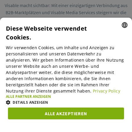
Visable macht sichtbar: Mit einer einzigartigen Verbindung aus
B2B-Marktplätzen und Visable Media Services steigern wir die
Reichweite von Unternehmen in Europa.
Diese Webseite verwendet
Cookies.
ENGLISH
Wir verwenden Cookies, um Inhalte und Anzeigen zu
ENGLISH
personalisieren und unseren Datenverkehr zu
B2B-Marktplätze
analysieren. Wir geben Informationen über Ihre Nutzung
GERMAN
unserer Website auch an unsere Werbe- und
SPANISH
Analysepartner weiter, die diese möglicherweise mit
anderen Informationen kombinieren, die Sie ihnen
Visable Media Services
FRENCH
bereitgestellt haben oder die sie im Rahmen Ihrer
Nutzung ihrer Dienste gesammelt haben.
Privacy Policy
ITALIAN
ALLE PARTNER ANZEIGEN
Mittelstands-Monitor
DUTCH
DETAILS ANZEIGEN
DANISH
ALLE AKZEPTIEREN
Karriere
UNBEDINGT
ESTONIAN
PERFORMANCE
TARGETING
FUNKTIO
ERFORDERLICH
LITHUANIAN