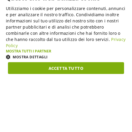
Utilizziamo i cookie per personalizzare contenuti, annunci
ENGLISH
Marketplace B2B
e per analizzare il nostro traffico. Condividiamo inoltre
ENGLISH
informazioni sul tuo utilizzo del nostro sito con i nostri
partner pubblicitari e di analisi che potrebbero
GERMAN
combinarle con altre informazioni che hai fornito loro o
Online Marketing Services
che hanno raccolto dal tuo utilizzo dei loro servizi.
Privacy
SPANISH
Policy
FRENCH
MOSTRA TUTTI I PARTNER
SME-Spotlight
MOSTRA DETTAGLI
ITALIAN
ACCETTA TUTTO
DUTCH
Carriera
STRETTAMENTE
PERFORMANCE
TARGETING
FUNZIO
NECESSARI
DANISH
ESTONIAN
Chi siamo
Strettamente necessari
Performance
Targeting
LITHUANIAN
Funzionalità
CGC
NORWEGIAN
I cookie strettamente necessari consentono le funzionalità principali del
sito web come l"accesso dell"utente e la gestione dell"account. Il sito web
FINNISH
non può essere utilizzato correttamente senza i cookie strettamente
necessari.
Support & Service
SWEDISH