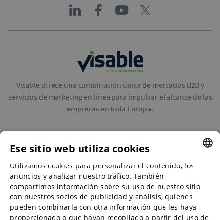
Visable ofrece una combinación única de mercados B2B y
servicios de marketing en línea para impulsar el alcance de las
empresas en toda Europa.
Ese sitio web utiliza cookies
Utilizamos cookies para personalizar el contenido, los
ENGLISH
Mercados B2B
anuncios y analizar nuestro tráfico. También
ENGLISH
compartimos información sobre su uso de nuestro sitio
con nuestros socios de publicidad y análisis, quienes
GERMAN
pueden combinarla con otra información que les haya
Servicios de marketing en línea
proporcionado o que hayan recopilado a partir del uso de
SPANISH