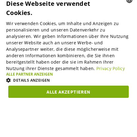
Diese Webseite verwendet
Cookies.
ENGLISH
Wir verwenden Cookies, um Inhalte und Anzeigen zu
ENGLISH
personalisieren und unseren Datenverkehr zu
B2B-Marktplätze
analysieren. Wir geben Informationen über Ihre Nutzung
GERMAN
unserer Website auch an unsere Werbe- und
SPANISH
Analysepartner weiter, die diese möglicherweise mit
anderen Informationen kombinieren, die Sie ihnen
Visable Media Services
FRENCH
bereitgestellt haben oder die sie im Rahmen Ihrer
Nutzung ihrer Dienste gesammelt haben.
Privacy Policy
ITALIAN
ALLE PARTNER ANZEIGEN
Mittelstands-Monitor
DUTCH
DETAILS ANZEIGEN
DANISH
ALLE AKZEPTIEREN
Karriere
UNBEDINGT
ESTONIAN
PERFORMANCE
TARGETING
FUNKTIO
ERFORDERLICH
LITHUANIAN
Über uns
Unbedingt erforderlich
Performance
Targeting
NORWEGIAN
Funktionalität
FINNISH
Partner Programm
Unbedingt erforderliche Cookies ermöglichen wesentliche Kernfunktionen