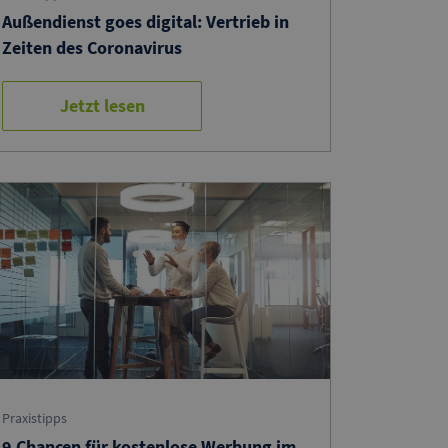
Außendienst goes digital: Vertrieb in
Zeiten des Coronavirus
Jetzt lesen
Praxistipps
9 Chancen für kostenlose Werbung im