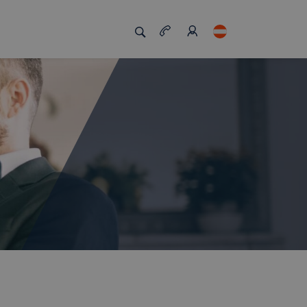
zigartig macht
Job Board