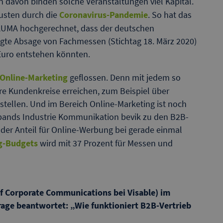
n davon binden solche Veranstaltungen viel Kapital.
lusten durch die
Coronavirus-Pandemie
. So hat das
 AUMA hochgerechnet, dass der deutschen
te Absage von Fachmessen (Stichtag 18. März 2020)
 Euro entstehen könnten.
Online-Marketing
geflossen. Denn mit jedem so
ere Kundenkreise erreichen, zum Beispiel über
stellen. Und im Bereich Online-Marketing ist noch
bands Industrie Kommunikation bevik zu den B2B-
der Anteil für Online-Werbung bei gerade einmal
g-Budgets
wird mit 37 Prozent für Messen und
of Corporate Communications bei Visable) im
age beantwortet: „Wie funktioniert B2B-Vertrieb