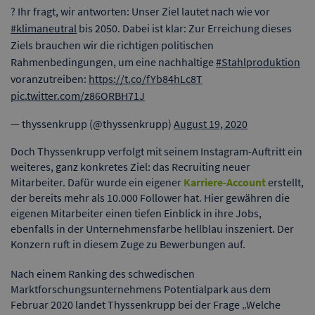
? Ihr fragt, wir antworten: Unser Ziel lautet nach wie vor
#klimaneutral
bis 2050. Dabei ist klar: Zur Erreichung dieses
Ziels brauchen wir die richtigen politischen
Rahmenbedingungen, um eine nachhaltige
#Stahlproduktion
voranzutreiben:
https://t.co/fYb84hLc8T
pic.twitter.com/z86ORBH71J
— thyssenkrupp (@thyssenkrupp)
August 19, 2020
Doch Thyssenkrupp verfolgt mit seinem Instagram-Auftritt ein
weiteres, ganz konkretes Ziel: das Recruiting neuer
Mitarbeiter. Dafür wurde ein eigener
Karriere-Account
erstellt,
der bereits mehr als 10.000 Follower hat. Hier gewähren die
eigenen Mitarbeiter einen tiefen Einblick in ihre Jobs,
ebenfalls in der Unternehmensfarbe hellblau inszeniert. Der
Konzern ruft in diesem Zuge zu Bewerbungen auf.
Nach einem Ranking des schwedischen
Marktforschungsunternehmens Potentialpark aus dem
Februar 2020 landet Thyssenkrupp bei der Frage „Welche