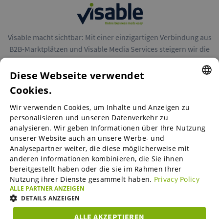
Visable macht sichtbar: Mit einer einzigartigen Verbindung aus
B2B-Marktplätzen und Visable Media Services steigern wir die
Reichweite von Unternehmen in Europa.
Diese Webseite verwendet
Cookies.
ENGLISH
Wir verwenden Cookies, um Inhalte und Anzeigen zu
ENGLISH
personalisieren und unseren Datenverkehr zu
B2B-Marktplätze
analysieren. Wir geben Informationen über Ihre Nutzung
GERMAN
unserer Website auch an unsere Werbe- und
SPANISH
Analysepartner weiter, die diese möglicherweise mit
anderen Informationen kombinieren, die Sie ihnen
Visable Media Services
FRENCH
bereitgestellt haben oder die sie im Rahmen Ihrer
Nutzung ihrer Dienste gesammelt haben.
Privacy Policy
ITALIAN
ALLE PARTNER ANZEIGEN
Mittelstands-Monitor
DUTCH
DETAILS ANZEIGEN
DANISH
ALLE AKZEPTIEREN