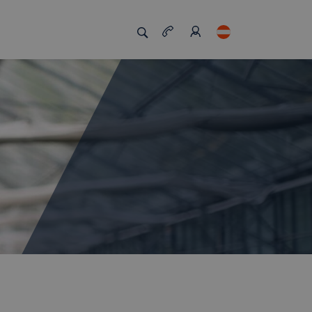
zigartig macht
Job Board