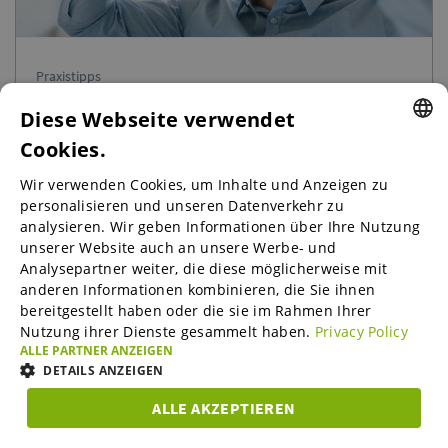
Praxistipps
Die wichtigsten Trends im B2B-Marketing
Diese Webseite verwendet
Cookies.
Jetzt lesen
ENGLISH
Wir verwenden Cookies, um Inhalte und Anzeigen zu
ENGLISH
personalisieren und unseren Datenverkehr zu
analysieren. Wir geben Informationen über Ihre Nutzung
GERMAN
unserer Website auch an unsere Werbe- und
SPANISH
Analysepartner weiter, die diese möglicherweise mit
anderen Informationen kombinieren, die Sie ihnen
FRENCH
bereitgestellt haben oder die sie im Rahmen Ihrer
Nutzung ihrer Dienste gesammelt haben.
Privacy Policy
ITALIAN
ALLE PARTNER ANZEIGEN
DUTCH
DETAILS ANZEIGEN
DANISH
ALLE AKZEPTIEREN
UNBEDINGT
ESTONIAN
PERFORMANCE
TARGETING
FUNKTIO
ERFORDERLICH