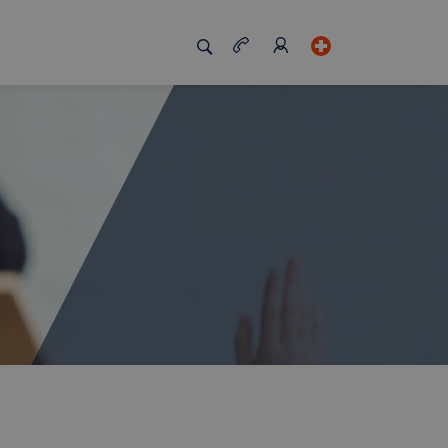
zigartig macht
Job Board