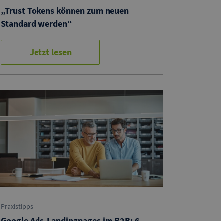
„Trust Tokens können zum neuen
Standard werden“
Jetzt lesen
Praxistipps
Google Ads-Landingpages im B2B: 6