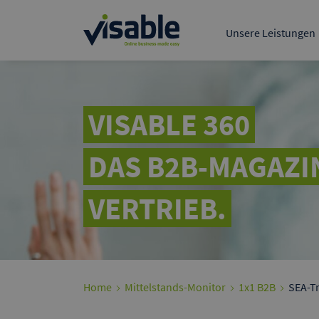
Der führende B2B-Mark
deutschsprachigen R
Unsere Leistungen
Tech & Product
Data & BI
Visable Media Serv
Google A
Präsentieren 
VISABLE 360
Kunden bei G
DAS B2B-MAGAZI
VERTRIEB.
Home
Mittelstands-Monitor
1x1 B2B
SEA-Tr