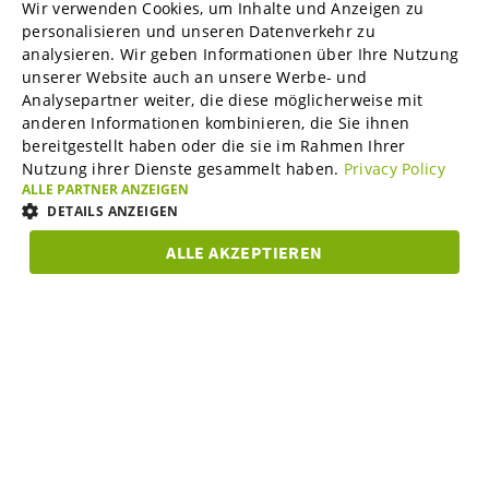
Wir verwenden Cookies, um Inhalte und Anzeigen zu
ENGLISH
personalisieren und unseren Datenverkehr zu
B2B-Marktplätze
analysieren. Wir geben Informationen über Ihre Nutzung
GERMAN
unserer Website auch an unsere Werbe- und
SPANISH
Analysepartner weiter, die diese möglicherweise mit
anderen Informationen kombinieren, die Sie ihnen
Visable Media Services
FRENCH
bereitgestellt haben oder die sie im Rahmen Ihrer
Nutzung ihrer Dienste gesammelt haben.
Privacy Policy
ITALIAN
ALLE PARTNER ANZEIGEN
Mittelstands-Monitor
DUTCH
DETAILS ANZEIGEN
DANISH
ALLE AKZEPTIEREN
Karriere
UNBEDINGT
ESTONIAN
PERFORMANCE
TARGETING
FUNKTIO
ERFORDERLICH
LITHUANIAN
Über uns
Unbedingt erforderlich
Performance
Targeting
NORWEGIAN
Funktionalität
FINNISH
Partner Programm
Unbedingt erforderliche Cookies ermöglichen wesentliche Kernfunktionen
SWEDISH
der Website wie die Benutzeranmeldung und die Kontoverwaltung. Ohne
die unbedingt erforderlichen Cookies kann die Website nicht
BULGARIAN
ordnungsgemäß verwendet werden.
Support & Service