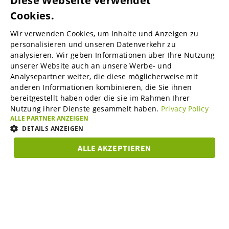
Diese Webseite verwendet
Cookies.
ENGLISH
Wir verwenden Cookies, um Inhalte und Anzeigen zu
ENGLISH
personalisieren und unseren Datenverkehr zu
B2B-Marktplätze
analysieren. Wir geben Informationen über Ihre Nutzung
GERMAN
unserer Website auch an unsere Werbe- und
SPANISH
Analysepartner weiter, die diese möglicherweise mit
anderen Informationen kombinieren, die Sie ihnen
Visable Media Services
FRENCH
bereitgestellt haben oder die sie im Rahmen Ihrer
Nutzung ihrer Dienste gesammelt haben.
Privacy Policy
ITALIAN
ALLE PARTNER ANZEIGEN
Mittelstands-Monitor
DUTCH
DETAILS ANZEIGEN
DANISH
ALLE AKZEPTIEREN
Karriere
UNBEDINGT
ESTONIAN
PERFORMANCE
TARGETING
FUNKTIO
ERFORDERLICH
LITHUANIAN
Über uns
Unbedingt erforderlich
Performance
Targeting
NORWEGIAN
Funktionalität
FINNISH
Partner Programm
Unbedingt erforderliche Cookies ermöglichen wesentliche Kernfunktionen