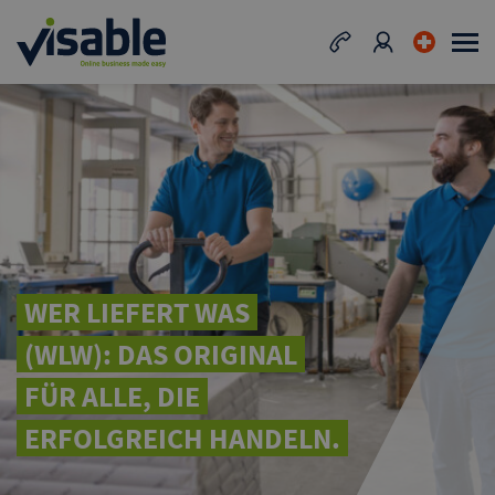
WER LIEFERT WAS
(WLW): DAS ORIGINAL
FÜR ALLE, DIE
ERFOLGREICH HANDELN.