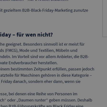
t gezieltem B2B-Black-Friday-Marketing zunutze
iday – für wen nicht?
che geeignet. Besonders sinnvoll ist er meist für
ds (FMCG), Mode und Textilien, Möbeln und
eln. Im Vorteil sind vor allem Anbieter, die B2B-
rivate Endverbraucher herstellen.
 einem bestimmten Zeitpunkt erfüllen, passen jedoch
satzteile für Maschinen gehören in diese Kategorie –
Friday danach, sondern eher dann, wenn sie
sse, bei denen eine Reihe von Personen im
h“ oder „Daumen runter“ geben müssen. Deshalb
lichen B2B-Führungskräfte am Black Friday eine