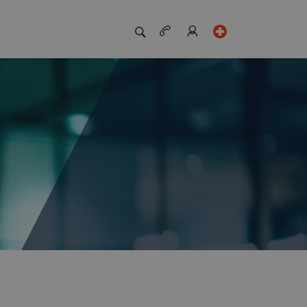
zigartig macht
Job Board