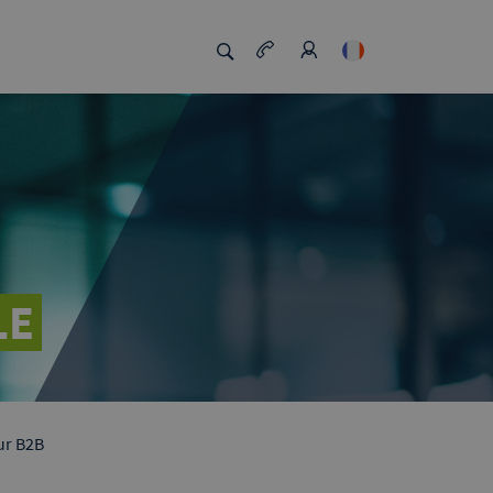
LE
ur B2B