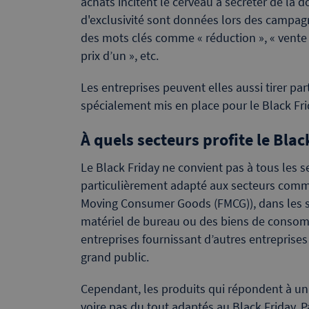
achats incitent le cerveau à sécréter de la
d'exclusivité sont données lors des campag
des mots clés comme « réduction », « vente ex
prix d’un », etc.
Les entreprises peuvent elles aussi tirer par
spécialement mis en place pour le Black Fr
À quels secteurs profite le Blac
Le Black Friday ne convient pas à tous les
particulièrement adapté aux secteurs comm
Moving Consumer Goods (FMCG)), dans les se
matériel de bureau ou des biens de consom
entreprises fournissant d’autres entreprises
grand public.
Cependant, les produits qui répondent à un
voire pas du tout adaptés au Black Friday. 