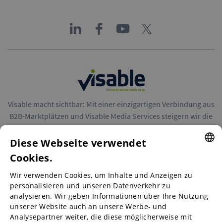
Visable macht sichtbar: Mit einer einzigartigen Verbindung aus
B2B-Marktplätzen und Visable Media Services steigern wir die
Reichweite von Unternehmen in Europa.
Diese Webseite verwendet
Cookies.
ENGLISH
Wir verwenden Cookies, um Inhalte und Anzeigen zu
ENGLISH
personalisieren und unseren Datenverkehr zu
B2B-Marktplätze
analysieren. Wir geben Informationen über Ihre Nutzung
GERMAN
unserer Website auch an unsere Werbe- und
SPANISH
Analysepartner weiter, die diese möglicherweise mit