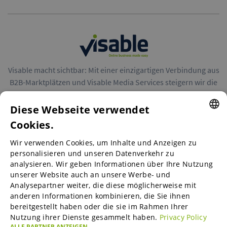
Visable macht sichtbar: Mit einer einzigartigen Verbindung aus
B2B-Marktplätzen und Visable Media Services steigern wir die
Reichweite von Unternehmen in Europa.
Diese Webseite verwendet
Cookies.
ENGLISH
Wir verwenden Cookies, um Inhalte und Anzeigen zu
ENGLISH
personalisieren und unseren Datenverkehr zu
B2B-Marktplätze
analysieren. Wir geben Informationen über Ihre Nutzung
GERMAN
unserer Website auch an unsere Werbe- und
SPANISH
Analysepartner weiter, die diese möglicherweise mit
anderen Informationen kombinieren, die Sie ihnen
Visable Media Services
FRENCH
bereitgestellt haben oder die sie im Rahmen Ihrer
Nutzung ihrer Dienste gesammelt haben.
Privacy Policy
ITALIAN
ALLE PARTNER ANZEIGEN