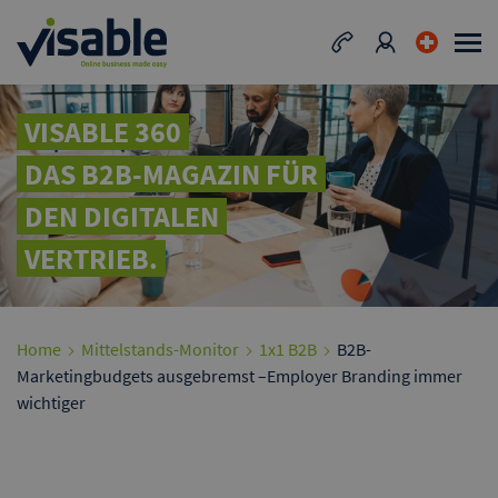
VISABLE 360
DAS B2B-MAGAZIN FÜR
DEN DIGITALEN
VERTRIEB.
Home
Mittelstands-Monitor
1x1 B2B
B2B-
Marketingbudgets ausgebremst –Employer Branding immer
wichtiger