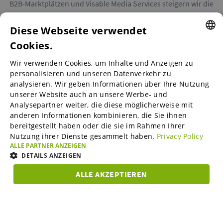
B2B-Marktplätzen und Visable Media Services steigern wir die
Reichweite von Unternehmen in Europa.
Diese Webseite verwendet
Cookies.
ENGLISH
Wir verwenden Cookies, um Inhalte und Anzeigen zu
ENGLISH
personalisieren und unseren Datenverkehr zu
B2B-Marktplätze
analysieren. Wir geben Informationen über Ihre Nutzung
GERMAN
unserer Website auch an unsere Werbe- und
SPANISH
Analysepartner weiter, die diese möglicherweise mit
anderen Informationen kombinieren, die Sie ihnen
Visable Media Services
FRENCH
bereitgestellt haben oder die sie im Rahmen Ihrer
Nutzung ihrer Dienste gesammelt haben.
Privacy Policy
ITALIAN
ALLE PARTNER ANZEIGEN
Mittelstands-Monitor
DUTCH
DETAILS ANZEIGEN
DANISH
ALLE AKZEPTIEREN
Karriere
UNBEDINGT
ESTONIAN
PERFORMANCE
TARGETING
FUNKTIO
ERFORDERLICH
LITHUANIAN
Über uns
Unbedingt erforderlich
Performance
Targeting
NORWEGIAN