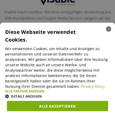
Visable macht sichtbar: Mit einer einzigartigen Verbindung aus
B2B-Marktplätzen und Visable Media Services steigern wir die
Reichweite von Unternehmen in Europa.
Diese Webseite verwendet
Cookies.
ENGLISH
Wir verwenden Cookies, um Inhalte und Anzeigen zu
ENGLISH
personalisieren und unseren Datenverkehr zu
B2B-Marktplätze
analysieren. Wir geben Informationen über Ihre Nutzung
GERMAN
unserer Website auch an unsere Werbe- und
SPANISH
Analysepartner weiter, die diese möglicherweise mit
anderen Informationen kombinieren, die Sie ihnen
Visable Media Services
FRENCH
bereitgestellt haben oder die sie im Rahmen Ihrer
Nutzung ihrer Dienste gesammelt haben.
Privacy Policy
ITALIAN
ALLE PARTNER ANZEIGEN
Mittelstands-Monitor
DUTCH
DETAILS ANZEIGEN
DANISH
ALLE AKZEPTIEREN
Karriere
UNBEDINGT
ESTONIAN
PERFORMANCE
TARGETING
FUNKTIO
ERFORDERLICH