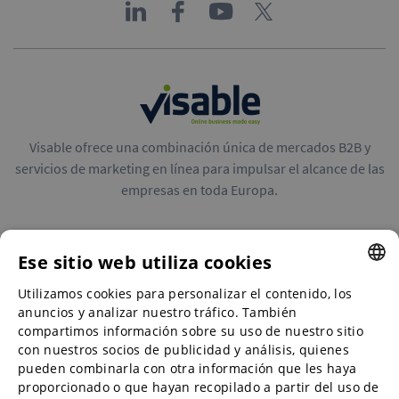
Visable ofrece una combinación única de mercados B2B y
servicios de marketing en línea para impulsar el alcance de las
empresas en toda Europa.
Ese sitio web utiliza cookies
Utilizamos cookies para personalizar el contenido, los
ENGLISH
Mercados B2B
anuncios y analizar nuestro tráfico. También
ENGLISH
compartimos información sobre su uso de nuestro sitio
con nuestros socios de publicidad y análisis, quienes
GERMAN
pueden combinarla con otra información que les haya
Servicios de marketing en línea
proporcionado o que hayan recopilado a partir del uso de
SPANISH