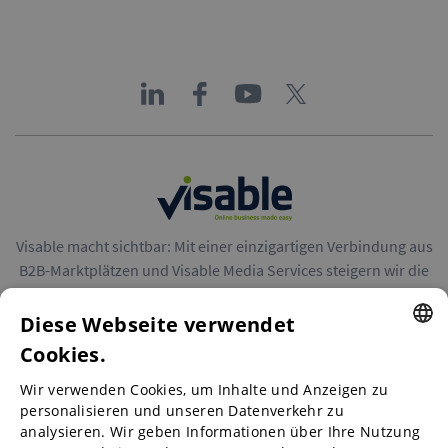
Visable macht sichtbar: Mit einer einzigartigen Verbindung aus
B2B-Marktplätzen und Visable Media Services steigern wir die
Reichweite von Unternehmen in Europa.
Diese Webseite verwendet
Cookies.
ENGLISH
Wir verwenden Cookies, um Inhalte und Anzeigen zu
ENGLISH
personalisieren und unseren Datenverkehr zu
B2B-Marktplätze
analysieren. Wir geben Informationen über Ihre Nutzung
GERMAN