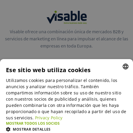
Visable ofrece una combinación única de mercados B2B y
servicios de marketing en línea para impulsar el alcance de las
empresas en toda Europa.
Ese sitio web utiliza cookies
Utilizamos cookies para personalizar el contenido, los
ENGLISH
Mercados B2B
anuncios y analizar nuestro tráfico. También
ENGLISH
compartimos información sobre su uso de nuestro sitio
con nuestros socios de publicidad y análisis, quienes
GERMAN
pueden combinarla con otra información que les haya
Servicios de marketing en línea
proporcionado o que hayan recopilado a partir del uso de
SPANISH
sus servicios.
Privacy Policy
FRENCH
MOSTRAR TODOS LOS SOCIOS
SME-Spotlight
MOSTRAR DETALLES
ITALIAN