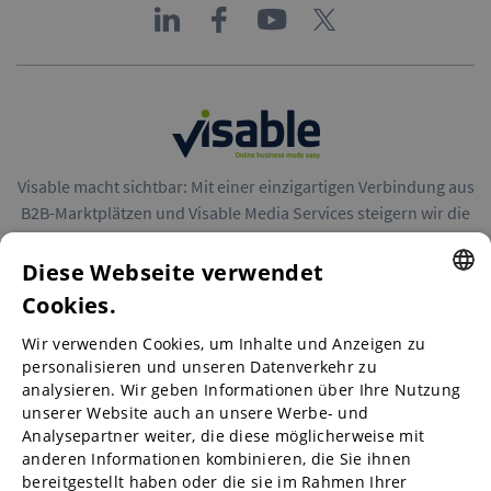
Visable macht sichtbar: Mit einer einzigartigen Verbindung aus
B2B-Marktplätzen und Visable Media Services steigern wir die
Reichweite von Unternehmen in Europa.
Diese Webseite verwendet
Cookies.
ENGLISH
Wir verwenden Cookies, um Inhalte und Anzeigen zu
ENGLISH
personalisieren und unseren Datenverkehr zu
B2B-Marktplätze
analysieren. Wir geben Informationen über Ihre Nutzung
GERMAN
unserer Website auch an unsere Werbe- und
SPANISH
Analysepartner weiter, die diese möglicherweise mit
anderen Informationen kombinieren, die Sie ihnen
Visable Media Services
FRENCH
bereitgestellt haben oder die sie im Rahmen Ihrer