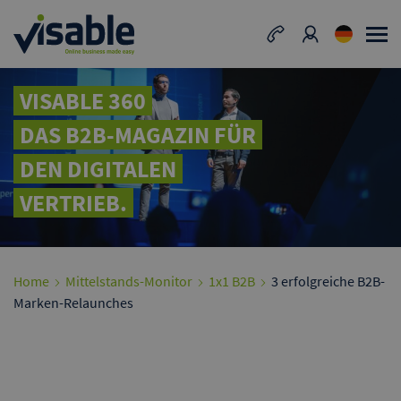
VISABLE 360
DAS B2B-MAGAZIN FÜR
DEN DIGITALEN
VERTRIEB.
Home
Mittelstands-Monitor
1x1 B2B
3 erfolgreiche B2B-
Marken-Relaunches