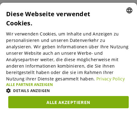
Reichweite von Unternehmen in Europa.
Diese Webseite verwendet
Cookies.
ENGLISH
Wir verwenden Cookies, um Inhalte und Anzeigen zu
ENGLISH
personalisieren und unseren Datenverkehr zu
B2B-Marktplätze
analysieren. Wir geben Informationen über Ihre Nutzung
GERMAN
unserer Website auch an unsere Werbe- und
SPANISH
Analysepartner weiter, die diese möglicherweise mit
anderen Informationen kombinieren, die Sie ihnen
Visable Media Services
FRENCH
bereitgestellt haben oder die sie im Rahmen Ihrer
Nutzung ihrer Dienste gesammelt haben.
Privacy Policy
ITALIAN
ALLE PARTNER ANZEIGEN
Mittelstands-Monitor
DUTCH
DETAILS ANZEIGEN
DANISH
ALLE AKZEPTIEREN
Karriere
UNBEDINGT
ESTONIAN
PERFORMANCE
TARGETING
FUNKTIO
ERFORDERLICH
LITHUANIAN
Über uns
Unbedingt erforderlich
Performance
Targeting
NORWEGIAN
Funktionalität