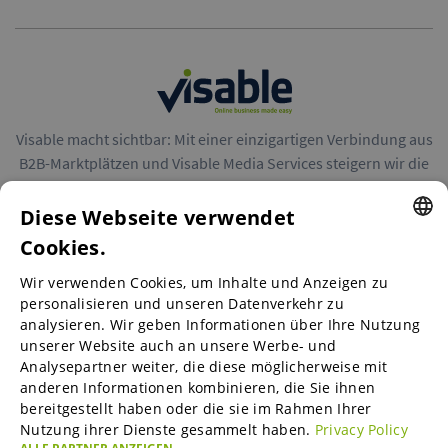
Visable macht sichtbar: Mit einer einzigartigen Verbindung aus
B2B-Marktplätzen und Visable Media Services steigern wir die
Reichweite von Unternehmen in Europa.
Diese Webseite verwendet
Cookies.
ENGLISH
Wir verwenden Cookies, um Inhalte und Anzeigen zu
ENGLISH
personalisieren und unseren Datenverkehr zu
B2B-Marktplätze
analysieren. Wir geben Informationen über Ihre Nutzung
GERMAN
unserer Website auch an unsere Werbe- und
SPANISH
Analysepartner weiter, die diese möglicherweise mit
anderen Informationen kombinieren, die Sie ihnen
Visable Media Services
FRENCH
bereitgestellt haben oder die sie im Rahmen Ihrer
Nutzung ihrer Dienste gesammelt haben.
Privacy Policy
ITALIAN