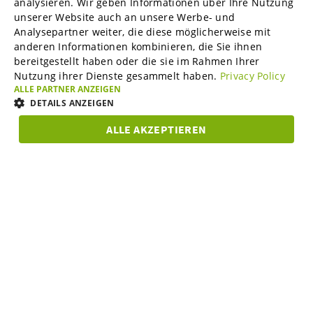
B2B-Marktplätze
analysieren. Wir geben Informationen über Ihre Nutzung
GERMAN
unserer Website auch an unsere Werbe- und
SPANISH
Analysepartner weiter, die diese möglicherweise mit
anderen Informationen kombinieren, die Sie ihnen
Visable Media Services
FRENCH
bereitgestellt haben oder die sie im Rahmen Ihrer
Nutzung ihrer Dienste gesammelt haben.
Privacy Policy
ITALIAN
ALLE PARTNER ANZEIGEN
Mittelstands-Monitor
DUTCH
DETAILS ANZEIGEN
DANISH
ALLE AKZEPTIEREN
Karriere
UNBEDINGT
ESTONIAN
PERFORMANCE
TARGETING
FUNKTIO
ERFORDERLICH
LITHUANIAN
Über uns
Unbedingt erforderlich
Performance
Targeting
NORWEGIAN
Funktionalität
FINNISH
Partner Programm
Unbedingt erforderliche Cookies ermöglichen wesentliche Kernfunktionen
SWEDISH
der Website wie die Benutzeranmeldung und die Kontoverwaltung. Ohne
die unbedingt erforderlichen Cookies kann die Website nicht
BULGARIAN
ordnungsgemäß verwendet werden.
Support & Service
Anbieter /
CZECH
Name
Ablaufdatum
Beschreibun
Domäne
GREEK