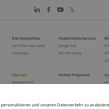
B2B-Marktplätze
Visable Media Services
Mi
wer liefert was (wlw)
Google Ads
Er
europages
SEO-Beratung
wl
ep
Über uns
Partner Programm
Su
Management
wl
Beirat
ep
Unser Engagement
Ko
Standorte
 personalisieren und unseren Datenverkehr zu analysier