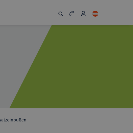
zigartig macht
Job Board
msatzeinbußen