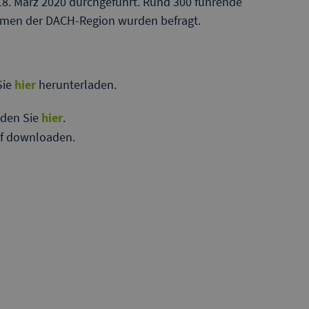
18. März 2020 durchgeführt. Rund 300 führende
ehmen der DACH-Region wurden befragt.
Sie
hier
herunterladen.
nden Sie
hier
.
pdf downloaden.