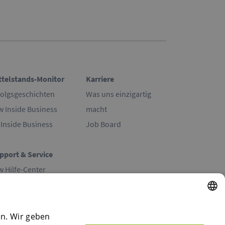
ttelstands-Monitor
Karriere
folgsgeschichten
Was uns einzigartig
w Inside Business
macht
 Inside Business
Job Board
pport & Service
w Hilfe-Center
 Hilfe-Center
ntakt
ENGLISH
en. Wir geben