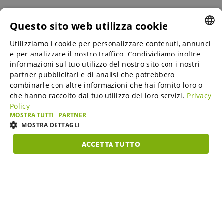
Questo sito web utilizza cookie
Utilizziamo i cookie per personalizzare contenuti, annunci
ENGLISH
Marketplace B2B
e per analizzare il nostro traffico. Condividiamo inoltre
ENGLISH
informazioni sul tuo utilizzo del nostro sito con i nostri
partner pubblicitari e di analisi che potrebbero
GERMAN
combinarle con altre informazioni che hai fornito loro o
Online Marketing Services
che hanno raccolto dal tuo utilizzo dei loro servizi.
Privacy
SPANISH
Policy
FRENCH
MOSTRA TUTTI I PARTNER
SME-Spotlight
MOSTRA DETTAGLI
ITALIAN
ACCETTA TUTTO
DUTCH
Carriera
STRETTAMENTE
PERFORMANCE
TARGETING
FUNZIO
NECESSARI
DANISH
ESTONIAN
Chi siamo
Strettamente necessari
Performance
Targeting
LITHUANIAN
Funzionalità
CGC
NORWEGIAN
I cookie strettamente necessari consentono le funzionalità principali del