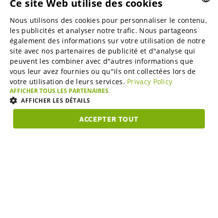
Ce site Web utilise des cookies
Nous utilisons des cookies pour personnaliser le contenu,
ENGLISH
Places de marché B2B
les publicités et analyser notre trafic. Nous partageons
ENGLISH
également des informations sur votre utilisation de notre
site avec nos partenaires de publicité et d"analyse qui
GERMAN
peuvent les combiner avec d"autres informations que
Online Marketing Services
vous leur avez fournies ou qu"ils ont collectées lors de
SPANISH
votre utilisation de leurs services.
Privacy Policy
FRENCH
AFFICHER TOUS LES PARTENAIRES
SME-Spotlight
AFFICHER LES DÉTAILS
ITALIAN
ACCEPTER TOUT
DUTCH
Carrière
STRICTEMENT
PERFORMANCE
CIBLAGE
FONCTIONNA
NÉCESSAIRES
DANISH
ESTONIAN
À propos de nous
Strictement nécessaires
Performance
Ciblage
LITHUANIAN
Fonctionnalité
Programme de partenariat
NORWEGIAN
Les cookies strictement nécessaires habilitent des fonctionnalités de base
Abonnez-vous à notre newsletter et restez toujours informé
du site Web telles que la connexion des utilisateurs et la gestion des
FINNISH
comptes. Le site Web ne peut pas être utilisé correctement sans les cookies
des actualités du secteur B2B.
strictement nécessaires.