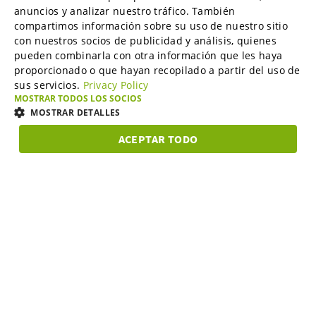
Mercados B2B
anuncios y analizar nuestro tráfico. También
ENGLISH
compartimos información sobre su uso de nuestro sitio
con nuestros socios de publicidad y análisis, quienes
GERMAN
pueden combinarla con otra información que les haya
Servicios de marketing en línea
proporcionado o que hayan recopilado a partir del uso de
SPANISH
sus servicios.
Privacy Policy
FRENCH
MOSTRAR TODOS LOS SOCIOS
SME-Spotlight
MOSTRAR DETALLES
ITALIAN
ACEPTAR TODO
DUTCH
Carrera profesional
COOKIES
COOKIES DE
COOKIES DE
COOK
ESTRICTAMENTE
RENDIMIENTO
PREFERENCIAS
FUNC
NECESARIAS
DANISH
ESTONIAN
Quiénes somos
Cookies estrictamente necesarias
Cookies de rendimiento
LITHUANIAN
Cookies de preferencias
Cookies de funcionalidad
Programa de socios
NORWEGIAN
Las cookies estrictamente necesarias permiten la funcionalidad principal
del sitio web, como el inicio de sesión de usuario y la gestión de cuentas.
FINNISH
El sitio web no se puede utilizar correctamente sin las cookies
estrictamente necesarias.
CGC
SWEDISH
Proveedor /
Nombre
Vencimiento
Descripción
Dominio
BULGARIAN