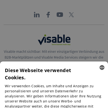
Visable macht sichtbar: Mit einer einzigartigen Verbindung aus
B2B-Marktplätzen und Visable Media Services steigern wir die
Reichweite von Unternehmen in Europa.
Diese Webseite verwendet
Cookies.
ENGLISH
Wir verwenden Cookies, um Inhalte und Anzeigen zu
ENGLISH
personalisieren und unseren Datenverkehr zu
B2B-Marktplätze
analysieren. Wir geben Informationen über Ihre Nutzung
GERMAN
unserer Website auch an unsere Werbe- und
SPANISH
Analysepartner weiter, die diese möglicherweise mit