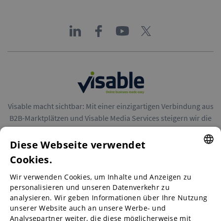
Visable macht sichtbar: Mit einer einzigartigen Verbindung aus
B2B-Marktplätzen und Visable Media Services steigern wir die
Reichweite von Unternehmen in Europa.
Diese Webseite verwendet
Cookies.
ENGLISH
Wir verwenden Cookies, um Inhalte und Anzeigen zu
ENGLISH
personalisieren und unseren Datenverkehr zu
B2B-Marktplätze
analysieren. Wir geben Informationen über Ihre Nutzung
GERMAN
unserer Website auch an unsere Werbe- und
SPANISH
Analysepartner weiter, die diese möglicherweise mit