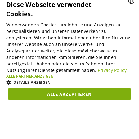
Diese Webseite verwendet
Cookies.
ENGLISH
Wir verwenden Cookies, um Inhalte und Anzeigen zu
ENGLISH
personalisieren und unseren Datenverkehr zu
B2B-Marktplätze
analysieren. Wir geben Informationen über Ihre Nutzung
GERMAN
unserer Website auch an unsere Werbe- und
SPANISH
Analysepartner weiter, die diese möglicherweise mit
anderen Informationen kombinieren, die Sie ihnen
Visable Media Services
FRENCH
bereitgestellt haben oder die sie im Rahmen Ihrer
Nutzung ihrer Dienste gesammelt haben.
Privacy Policy
ITALIAN
ALLE PARTNER ANZEIGEN
Mittelstands-Monitor
DUTCH
DETAILS ANZEIGEN
DANISH
ALLE AKZEPTIEREN
Karriere
UNBEDINGT
ESTONIAN
PERFORMANCE
TARGETING
FUNKTIO
ERFORDERLICH
LITHUANIAN
Über uns
Unbedingt erforderlich
Performance
Targeting
NORWEGIAN
Funktionalität
FINNISH
Partner Programm