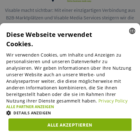
Visable macht sichtbar: Mit einer einzigartigen Verbindung aus
B2B-Marktplätzen und Visable Media Services steigern wir die
Reichweite von Unternehmen in Europa.
Diese Webseite verwendet
Cookies.
ENGLISH
Wir verwenden Cookies, um Inhalte und Anzeigen zu
ENGLISH
personalisieren und unseren Datenverkehr zu
B2B-Marktplätze
analysieren. Wir geben Informationen über Ihre Nutzung
GERMAN
unserer Website auch an unsere Werbe- und
SPANISH
Analysepartner weiter, die diese möglicherweise mit
anderen Informationen kombinieren, die Sie ihnen
Visable Media Services
FRENCH
bereitgestellt haben oder die sie im Rahmen Ihrer
Nutzung ihrer Dienste gesammelt haben.
Privacy Policy
ITALIAN
ALLE PARTNER ANZEIGEN
Mittelstands-Monitor
DUTCH
DETAILS ANZEIGEN
DANISH
ALLE AKZEPTIEREN
Karriere
UNBEDINGT
ESTONIAN
PERFORMANCE
TARGETING
FUNKTIO
ERFORDERLICH