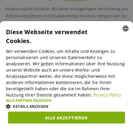
Visable macht sichtbar: Mit einer einzigartigen Verbindung aus
B2B-Marktplätzen und Visable Media Services steigern wir die
Reichweite von Unternehmen in Europa.
Diese Webseite verwendet
Cookies.
ENGLISH
Wir verwenden Cookies, um Inhalte und Anzeigen zu
ENGLISH
personalisieren und unseren Datenverkehr zu
B2B-Marktplätze
analysieren. Wir geben Informationen über Ihre Nutzung
GERMAN
unserer Website auch an unsere Werbe- und
SPANISH
Analysepartner weiter, die diese möglicherweise mit
anderen Informationen kombinieren, die Sie ihnen
Visable Media Services
FRENCH
bereitgestellt haben oder die sie im Rahmen Ihrer
Nutzung ihrer Dienste gesammelt haben.
Privacy Policy
ITALIAN
ALLE PARTNER ANZEIGEN
Mittelstands-Monitor
DUTCH
DETAILS ANZEIGEN
DANISH
ALLE AKZEPTIEREN
Karriere
UNBEDINGT
ESTONIAN
PERFORMANCE
TARGETING
FUNKTIO
ERFORDERLICH