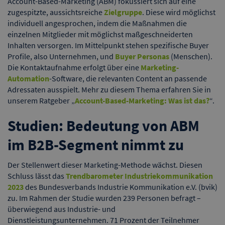
Account-Based-Marketing (ABM) fokussiert sich auf eine
zugespitzte, aussichtsreiche
Zielgruppe
. Diese wird möglichst
individuell angesprochen, indem die Maßnahmen die
einzelnen Mitglieder mit möglichst maßgeschneiderten
Inhalten versorgen. Im Mittelpunkt stehen spezifische Buyer
Profile, also Unternehmen, und
Buyer Personas
(Menschen).
Die Kontaktaufnahme erfolgt über eine
Marketing-
Automation
-Software, die relevanten Content an passende
Adressaten ausspielt. Mehr zu diesem Thema erfahren Sie in
unserem Ratgeber „
Account-Based-Marketing: Was ist das?
“.
Studien: Bedeutung von ABM
im B2B-Segment nimmt zu
Der Stellenwert dieser Marketing-Methode wächst. Diesen
Schluss lässt das
Trendbarometer Industriekommunikation
2023
des Bundesverbands Industrie Kommunikation e.V. (bvik)
zu. Im Rahmen der Studie wurden 239 Personen befragt –
überwiegend aus Industrie- und
Dienstleistungsunternehmen. 71 Prozent der Teilnehmer