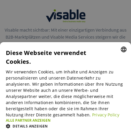
Visable macht sichtbar: Mit einer einzigartigen Verbindung aus
B2B-Marktplätzen und Visable Media Services steigern wir die
Reichweite von Unternehmen in Europa.
Diese Webseite verwendet
Cookies.
ENGLISH
Wir verwenden Cookies, um Inhalte und Anzeigen zu
ENGLISH
personalisieren und unseren Datenverkehr zu
B2B-Marktplätze
analysieren. Wir geben Informationen über Ihre Nutzung
GERMAN
unserer Website auch an unsere Werbe- und
SPANISH
Analysepartner weiter, die diese möglicherweise mit
anderen Informationen kombinieren, die Sie ihnen
Visable Media Services
FRENCH
bereitgestellt haben oder die sie im Rahmen Ihrer
Nutzung ihrer Dienste gesammelt haben.
Privacy Policy
ITALIAN
ALLE PARTNER ANZEIGEN
Mittelstands-Monitor
DUTCH
DETAILS ANZEIGEN