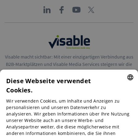
Visable macht sichtbar: Mit einer einzigartigen Verbindung aus
B2B-Marktplätzen und Visable Media Services steigern wir die
Reichweite von Unternehmen in Europa.
Diese Webseite verwendet
Cookies.
ENGLISH
Wir verwenden Cookies, um Inhalte und Anzeigen zu
ENGLISH
personalisieren und unseren Datenverkehr zu
B2B-Marktplätze
analysieren. Wir geben Informationen über Ihre Nutzung
GERMAN
unserer Website auch an unsere Werbe- und
SPANISH
Analysepartner weiter, die diese möglicherweise mit
anderen Informationen kombinieren, die Sie ihnen
Visable Media Services
FRENCH