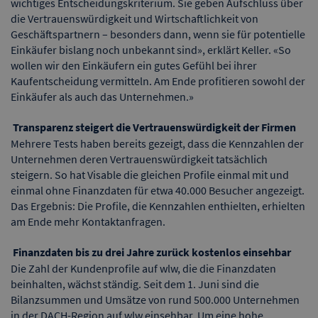
wichtiges Entscheidungskriterium. Sie geben Aufschluss über
die Vertrauenswürdigkeit und Wirtschaftlichkeit von
Geschäftspartnern – besonders dann, wenn sie für potentielle
Einkäufer bislang noch unbekannt sind», erklärt Keller. «So
wollen wir den Einkäufern ein gutes Gefühl bei ihrer
Kaufentscheidung vermitteln. Am Ende profitieren sowohl der
Einkäufer als auch das Unternehmen.»
Transparenz steigert die Vertrauenswürdigkeit der Firmen
Mehrere Tests haben bereits gezeigt, dass die Kennzahlen der
Unternehmen deren Vertrauenswürdigkeit tatsächlich
steigern. So hat Visable die gleichen Profile einmal mit und
einmal ohne Finanzdaten für etwa 40.000 Besucher angezeigt.
Das Ergebnis: Die Profile, die Kennzahlen enthielten, erhielten
am Ende mehr Kontaktanfragen.
Finanzdaten bis zu drei Jahre zurück kostenlos einsehbar
Die Zahl der Kundenprofile auf wlw, die die Finanzdaten
beinhalten, wächst ständig. Seit dem 1. Juni sind die
Bilanzsummen und Umsätze von rund 500.000 Unternehmen
in der DACH-Region auf wlw einsehbar. Um eine hohe