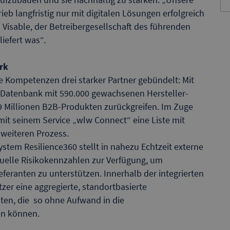
eb langfristig nur mit digitalen Lösungen erfolgreich
 Visable, der Betreibergesellschaft des führenden
iefert was“.
rk
e Kompetenzen drei starker Partner gebündelt: Mit
e Datenbank mit 590.000 gewachsenen Hersteller-
 Millionen B2B-Produkten zurückgreifen. Im Zuge
it seinem Service „wlw Connect“ eine Liste mit
 weiteren Prozess.
tem Resilience360 stellt in nahezu Echtzeit externe
ktuelle Risikokennzahlen zur Verfügung, um
eranten zu unterstützen. Innerhalb der integrierten
er eine aggregierte, standortbasierte
nten, die so ohne Aufwand in die
en können.