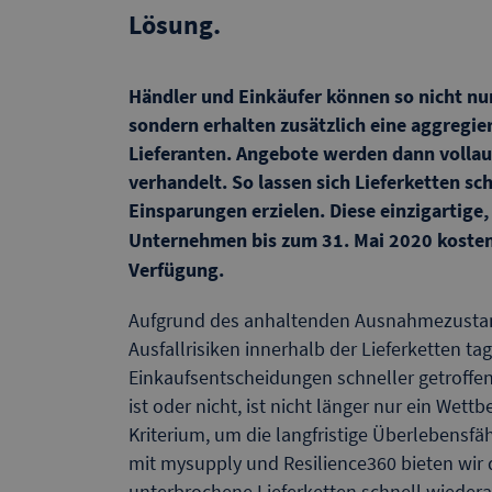
Lösung.
Händler und Einkäufer können so nicht nur
sondern erhalten zusätzlich eine aggregie
Lieferanten. Angebote werden dann vollau
verhandelt. So lassen sich Lieferketten sc
Einsparungen erzielen. Diese einzigartige,
Unternehmen bis zum 31. Mai 2020 kosten
Verfügung.
Aufgrund des anhaltenden Ausnahmezustand
Ausfallrisiken innerhalb der Lieferketten t
Einkaufsentscheidungen schneller getroffen 
ist oder nicht, ist nicht länger nur ein Wet
Kriterium, um die langfristige Überlebensf
mit mysupply und Resilience360 bieten wir d
unterbrochene Lieferketten schnell wiedera