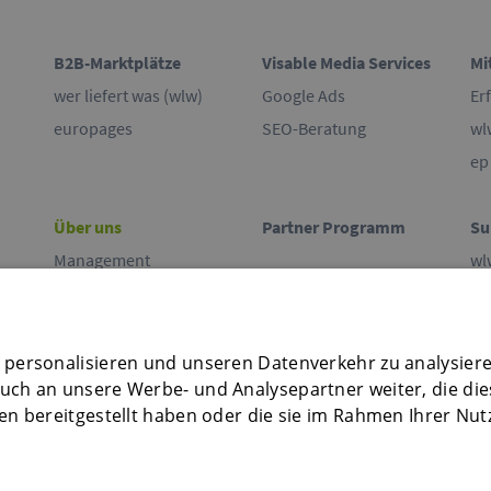
B2B-Marktplätze
Visable Media Services
Mi
wer liefert was (wlw)
Google Ads
Er
europages
SEO-Beratung
wl
ep
Über uns
Partner Programm
Su
Management
wl
Unser Beirat
ep
Engagement
Ko
Standorte
 personalisieren und unseren Datenverkehr zu analysier
uch an unsere Werbe- und Analysepartner weiter, die di
Presse
en bereitgestellt haben oder die sie im Rahmen Ihrer Nut