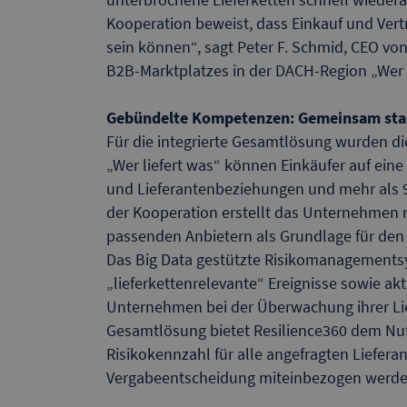
Kooperation beweist, dass Einkauf und Vertri
sein können“, sagt Peter F. Schmid, CEO von
B2B-Marktplatzes in der DACH-Region „Wer l
Gebündelte Kompetenzen: Gemeinsam sta
Für die integrierte Gesamtlösung wurden di
„Wer liefert was“ können Einkäufer auf ein
und Lieferantenbeziehungen und mehr als 9
der Kooperation erstellt das Unternehmen m
passenden Anbietern als Grundlage für den
Das Big Data gestützte Risikomanagementsys
„lieferkettenrelevante“ Ereignisse sowie a
Unternehmen bei der Überwachung ihrer Lief
Gesamtlösung bietet Resilience360 dem Nutz
Risikokennzahl für alle angefragten Liefera
Vergabeentscheidung miteinbezogen werd