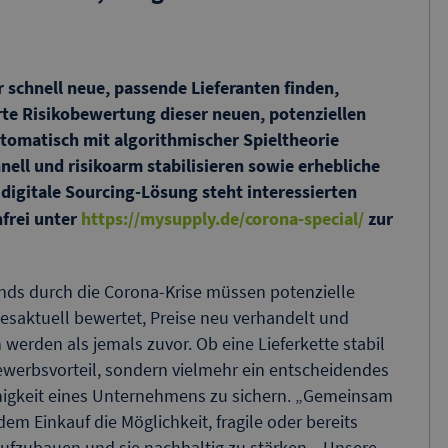
 schnell neue, passende Lieferanten finden,
rte Risikobewertung dieser neuen, potenziellen
tomatisch mit algorithmischer Spieltheorie
hnell und risikoarm stabilisieren sowie erhebliche
 digitale Sourcing-Lösung steht interessierten
frei unter
https://mysupply.de/corona-special/
zur
s durch die Corona-Krise müssen potenzielle
agesaktuell bewertet, Preise neu verhandelt und
werden als jemals zuvor. Ob eine Lieferkette stabil
tbewerbsvorteil, sondern vielmehr ein entscheidendes
ähigkeit eines Unternehmens zu sichern. „Gemeinsam
em Einkauf die Möglichkeit, fragile oder bereits
ufzubauen und sie nachhaltig zu stärken. „Unsere