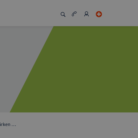
zigartig macht
Job Board
tärken …