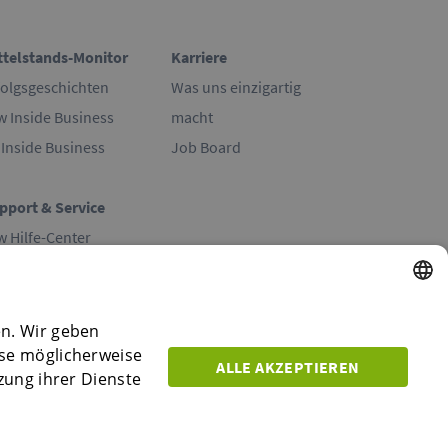
ttelstands-Monitor
Karriere
folgsgeschichten
Was uns einzigartig
w Inside Business
macht
 Inside Business
Job Board
pport & Service
w Hilfe-Center
 Hilfe-Center
ntakt
ENGLISH
en. Wir geben
ese möglicherweise
ENGLISH
ALLE AKZEPTIEREN
zung ihrer Dienste
GERMAN
SPANISH