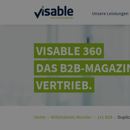
Der führende B2B-Mark
deutschsprachigen R
Unsere Leistungen
Tech & Product
Data & BI
Visable Media Serv
Google A
Präsentieren 
VISABLE 360
Kunden bei G
DAS B2B-MAGAZI
VERTRIEB.
Home
Mittelstands-Monitor
1x1 B2B
Duplic