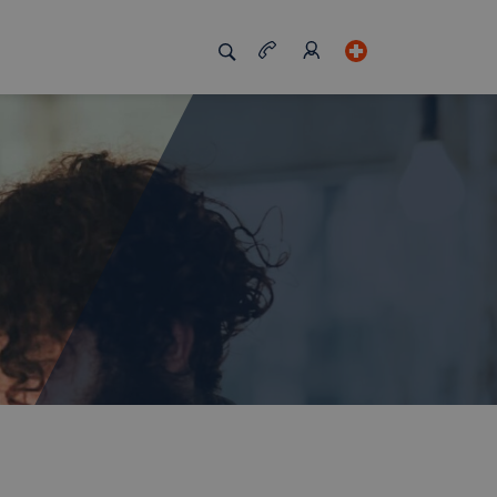
zigartig macht
Job Board